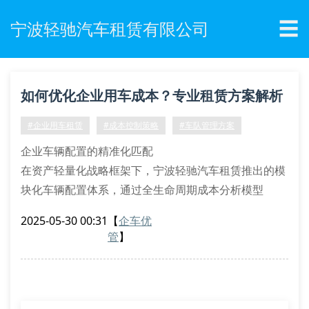
☰
宁波轻驰汽车租赁有限公司
如何优化企业用车成本？专业租赁方案解析
#企业用车租赁
#成本控制策略
#车队管理方案
企业车辆配置的精准化匹配
在资产轻量化战略框架下，宁波轻驰汽车租赁推出的模
块化车辆配置体系，通过全生命周期成本分析模型
（tco），帮助企业实现车型与使用场景的精准耦合。
2025-05-30 00:31
【
企车优
我们的车辆资源池涵盖低排放混合动力商务舱、智能网
管
】
联mpv等六大品类，支持按需动态调配。
针对制造业客户特有的多点位通勤需求，我们开发了弹
性配额管理系统。该系统可实时监控各厂区用车频次，
通过算法自动调整车辆配给量，避免资源空置损耗。某