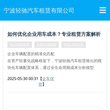
☰
宁波轻驰汽车租赁有限公司
如何优化企业用车成本？专业租赁方案解析
#企业用车租赁
#成本控制策略
#车队管理方案
企业车辆配置的精准化匹配
在资产轻量化战略框架下，宁波轻驰汽车租赁推出的模
块化车辆配置体系，通过全生命周期成本分析模型
（tco），帮助企业实现车型与使用场景的精准耦合。
2025-05-30 00:31
【
企车优
我们的车辆资源池涵盖低排放混合动力商务舱、智能网
管
】
联mpv等六大品类，支持按需动态调配。
针对制造业客户特有的多点位通勤需求，我们开发了弹
性配额管理系统。该系统可实时监控各厂区用车频次，
通过算法自动调整车辆配给量，避免资源空置损耗。某