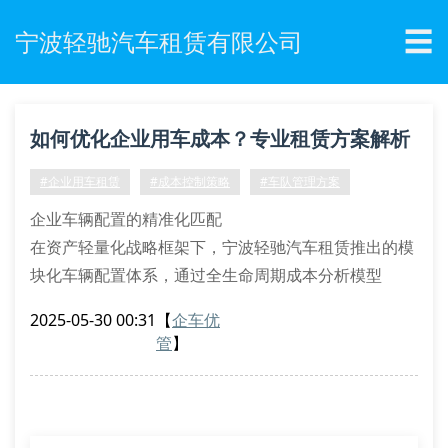
☰
宁波轻驰汽车租赁有限公司
如何优化企业用车成本？专业租赁方案解析
#企业用车租赁
#成本控制策略
#车队管理方案
企业车辆配置的精准化匹配
在资产轻量化战略框架下，宁波轻驰汽车租赁推出的模
块化车辆配置体系，通过全生命周期成本分析模型
（tco），帮助企业实现车型与使用场景的精准耦合。
2025-05-30 00:31
【
企车优
我们的车辆资源池涵盖低排放混合动力商务舱、智能网
管
】
联mpv等六大品类，支持按需动态调配。
针对制造业客户特有的多点位通勤需求，我们开发了弹
性配额管理系统。该系统可实时监控各厂区用车频次，
通过算法自动调整车辆配给量，避免资源空置损耗。某