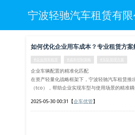
宁波轻驰汽车租赁有限
如何优化企业用车成本？专业租赁方案
#企业用车租赁
#成本控制策略
#车队管理方案
企业车辆配置的精准化匹配
在资产轻量化战略框架下，宁波轻驰汽车租赁推
（tco），帮助企业实现车型与使用场景的精准
能网联mpv等六大品类，支持按需动态调配。
2025-05-30 00:31
【
企车优管
】
针对制造业客户特有的多点位通勤需求，我们开
次，通过算法自动调整车辆配给量，避免资源空