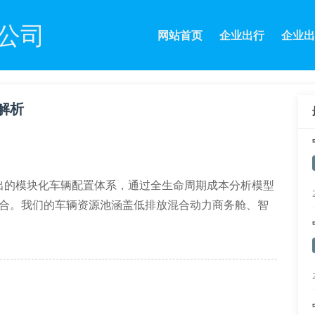
公司
网站首页
企业出行
企业出
解析
出的模块化车辆配置体系，通过全生命周期成本分析模型
耦合。我们的车辆资源池涵盖低排放混合动力商务舱、智
发了弹性配额管理系统。该系统可实时监控各厂区用车频
置损耗。某