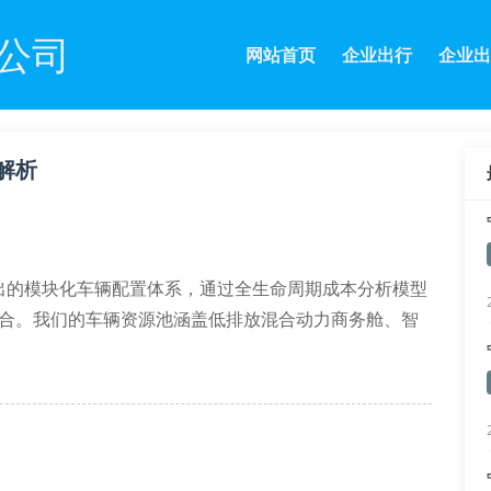
公司
网站首页
企业出行
企业出
解析
出的模块化车辆配置体系，通过全生命周期成本分析模型
耦合。我们的车辆资源池涵盖低排放混合动力商务舱、智
发了弹性配额管理系统。该系统可实时监控各厂区用车频
置损耗。某