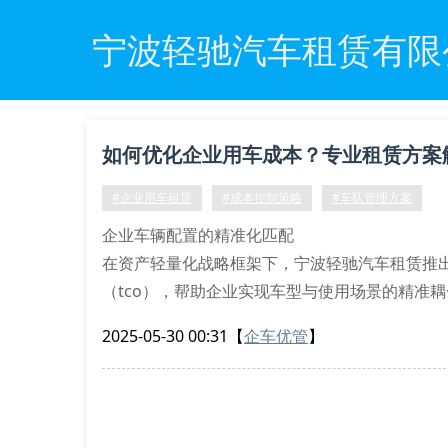
宁波轻驰汽车租赁有限
如何优化企业用车成本？专业租赁方案
#企业用车租赁
#成本控制策略
#车队管理方案
企业车辆配置的精准化匹配
在资产轻量化战略框架下，宁波轻驰汽车租赁推
（tco），帮助企业实现车型与使用场景的精准
能网联mpv等六大品类，支持按需动态调配。
2025-05-30 00:31
【
企车优管
】
针对制造业客户特有的多点位通勤需求，我们开
次，通过算法自动调整车辆配给量，避免资源空